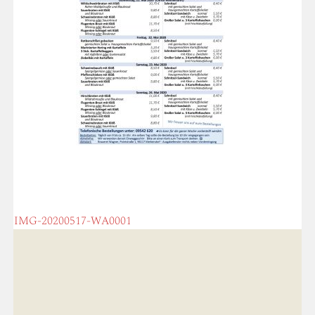
POST
←
IMG-20200517-WA0001
NAVIGATION