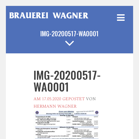
Weiter
zum
Inhalt
IMG-20200517-WA0001
IMG-20200517-
WA0001
AM
17.05.2020
GEPOSTET
VON
HERMANN WAGNER