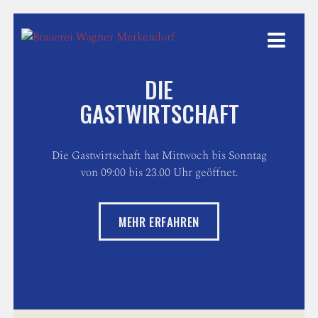
Weiter
zum
Inhalt
DIE
GASTWIRTSCHAFT
Die Gastwirtschaft hat Mittwoch bis Sonntag
von 09:00 bis 23.00 Uhr geöffnet.
MEHR ERFAHREN