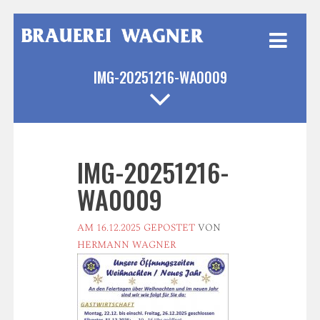
Weiter
zum
Inhalt
IMG-20251216-WA0009
IMG-20251216-
WA0009
AM
16.12.2025
GEPOSTET
VON
HERMANN WAGNER