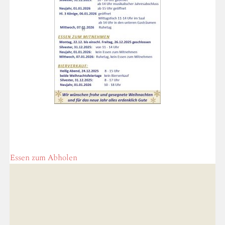
POST
←
Essen zum Abholen
NAVIGATION