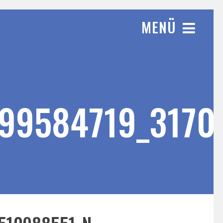
MENÜ
699584719_3170