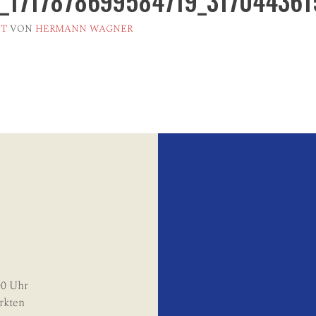
_1717878699584719_317044361
ET
VON
HERMANN WAGNER
00 Uhr
rkten